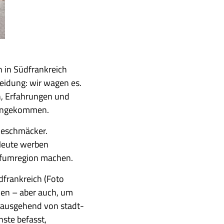
 in Südfrankreich
eidung: wir wagen es.
n, Erfahrungen und
z angekommen.
 Geschmäcker.
 Heute werben
arfumregion machen.
frankreich (Foto
hen – aber auch, um
, ausgehend von stadt-
nste befasst,