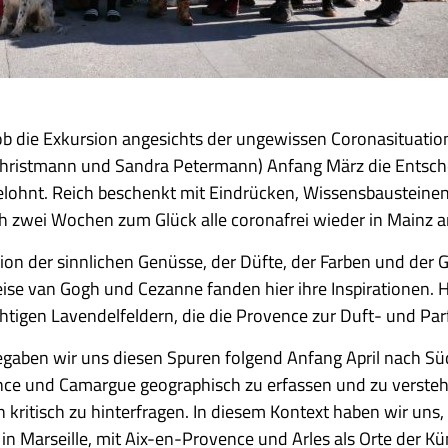
b die Exkursion angesichts der ungewissen Coronasituation
a Christmann und Sandra Petermann) Anfang März die Entsch
elohnt. Reich beschenkt mit Eindrücken, Wissensbausteine
h zwei Wochen zum Glück alle coronafrei wieder in Main
egion der sinnlichen Genüsse, der Düfte, der Farben und der
weise van Gogh und Cezanne fanden hier ihre Inspirationen.
chtigen Lavendelfeldern, die die Provence zur Duft- und P
aben wir uns diesen Spuren folgend Anfang April nach Süd
nce und Camargue geographisch zu erfassen und zu verste
 kritisch zu hinterfragen. In diesem Kontext haben wir uns
 Marseille, mit Aix-en-Provence und Arles als Orte der Kü