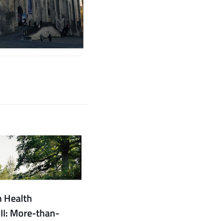
m Health
II: More-than-